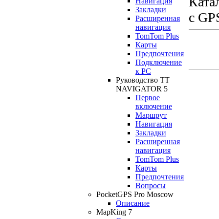
Ката
Навигация
Закладки
с GP
Расширенная
навигация
TomTom Plus
Карты
Предпочтения
Подключение
к РС
Руководство TT
NAVIGATOR 5
Первое
включение
Маршрут
Навигация
Закладки
Расширенная
навигация
TomTom Plus
Карты
Предпочтения
Вопросы
PocketGPS Pro Moscow
Описание
MapKing 7