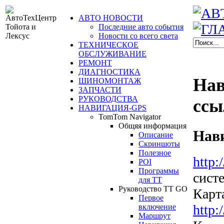
АВТО НОВОСТИ
Последние авто события
Новости со всего света
ТЕХНИЧЕСКОЕ
ОБСЛУЖИВАНИЕ
РЕМОНТ
ДИАГНОСТИКА
Нав
ШИНОМОНТАЖ
ЗАПЧАСТИ
РУКОВОДСТВА
ссы
НАВИГАЦИЯ-GPS
TomTom Navigator
Общяя информация
Нав
Описание
Скриншоты
Полезное
http:
POI
Программы
сист
для ТТ
Руководство TT GO
Карт
Первое
http:
включение
Маршрут