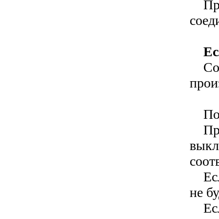
При 
соед
Ес
Соот
прои
Поз
При 
выкл
соот
Если
не бу
Если