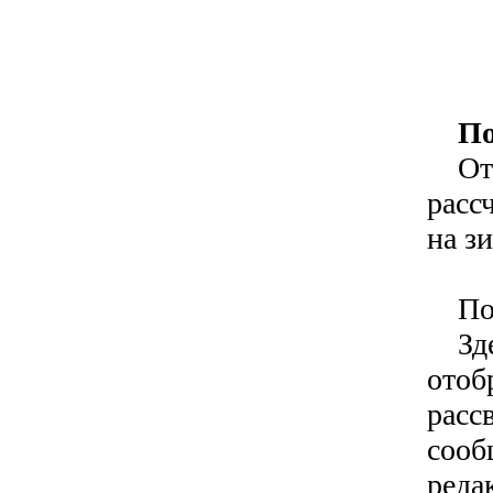
По
Отме
расс
на з
Поз
Здес
отоб
расс
сооб
реда