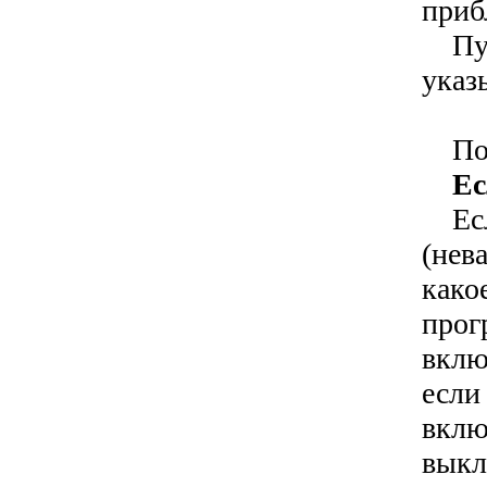
приб
Путь
указ
Пози
Ес
Если
(нев
како
прог
вклю
если
вклю
выкл