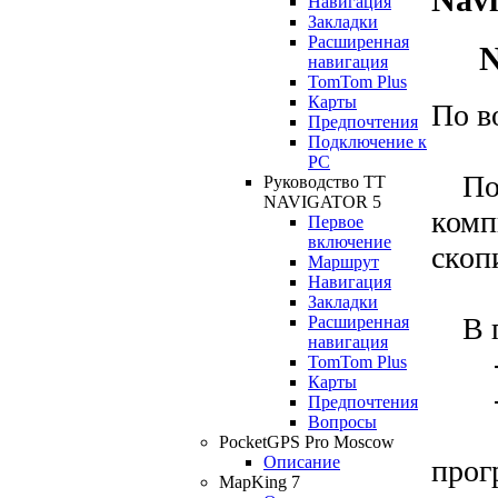
Навигация
Закладки
Расширенная
N
навигация
TomTom Plus
Карты
По в
Предпочтения
Подключение к
РС
Полу
Руководство TT
NAVIGATOR 5
комп
Первое
включение
скоп
Маршрут
Навигация
Закладки
В па
Расширенная
навигация
- т
TomTom Plus
Карты
- дв
Предпочтения
Вопросы
RU_
PocketGPS Pro Moscow
Описание
прог
MapKing 7