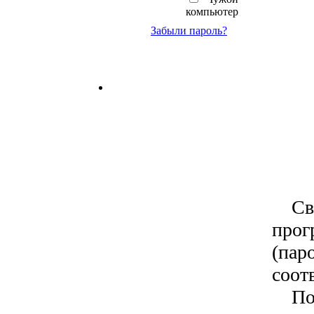
компьютер
Забыли пароль?
Свой
прог
(пар
соот
Посл