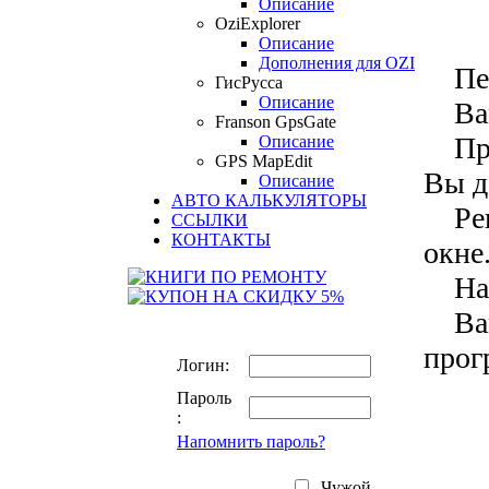
Navi
Описание
OziExplorer
Описание
Дополнения для OZI
Перв
ГисРусса
Описание
Вам
Franson GpsGate
Преж
Описание
GPS MapEdit
Вы д
Описание
АВТО КАЛЬКУЛЯТОРЫ
Реги
ССЫЛКИ
КОНТАКТЫ
окне
Наж
Вам 
прог
Логин:
Пароль
:
Напомнить пароль?
Чужой