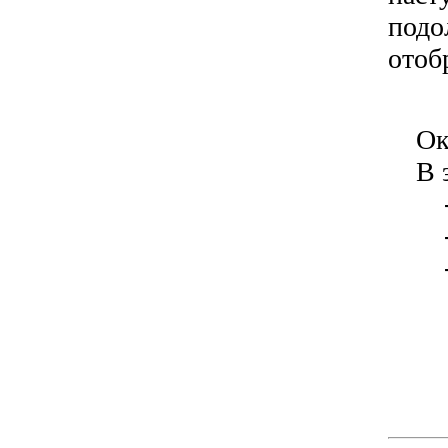
подо
отоб
Ок
В эт
- о
- т
- ко
П