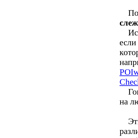
Поз
слеж
Испо
если
кото
напр
POIw
Chec
Гово
на л
Эти 
разл