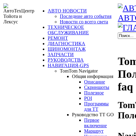
АВТО НОВОСТИ
Последние авто события
Новости со всего света
ТЕХНИЧЕСКОЕ
ОБСЛУЖИВАНИЕ
РЕМОНТ
ДИАГНОСТИКА
ШИНОМОНТАЖ
ЗАПЧАСТИ
Tom
РУКОВОДСТВА
НАВИГАЦИЯ-GPS
Пол
TomTom Navigator
Общяя информация
Описание
faq
Скриншоты
Полезное
POI
Tom
Программы
для ТТ
Пол
Руководство TT GO
Первое
включение
Маршрут
Navi