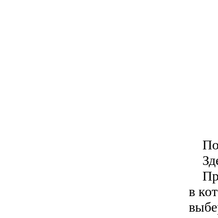
Поз
Здес
Прос
в ко
выбе