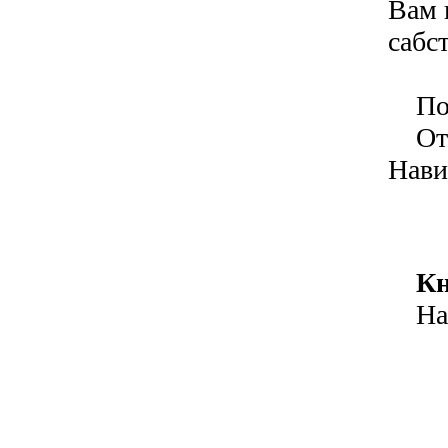
Вам 
сабс
Поз
Отме
Нави
Кн
Нажа