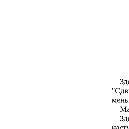
Здес
"Сдв
мень
Макс
Здес
наст