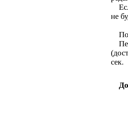
Если
не бу
Поз
Пери
(дос
сек.
До