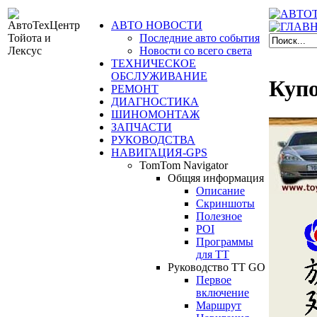
АВТО НОВОСТИ
Последние авто события
Новости со всего света
ТЕХНИЧЕСКОЕ
ОБСЛУЖИВАНИЕ
Купо
РЕМОНТ
ДИАГНОСТИКА
ШИНОМОНТАЖ
ЗАПЧАСТИ
РУКОВОДСТВА
НАВИГАЦИЯ-GPS
TomTom Navigator
Общяя информация
Описание
Скриншоты
Полезное
POI
Программы
для ТТ
Руководство TT GO
Первое
включение
Маршрут