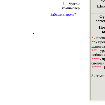
Чужой
Шины
компьютер
Забыли пароль?
Фу
элек
Про
к
*
- пров
**
- про
шлангов
***
- ур
лобового
****
- п
сцеплен
*****
- 
З
- за