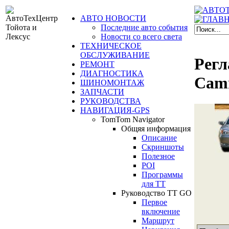
АВТО НОВОСТИ
Последние авто события
Новости со всего света
ТЕХНИЧЕСКОЕ
ОБСЛУЖИВАНИЕ
Регл
РЕМОНТ
ДИАГНОСТИКА
Cam
ШИНОМОНТАЖ
ЗАПЧАСТИ
РУКОВОДСТВА
НАВИГАЦИЯ-GPS
TomTom Navigator
Общяя информация
Описание
Скриншоты
Полезное
POI
Программы
для ТТ
Руководство TT GO
Первое
включение
Маршрут