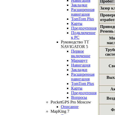
Навигация
Пробег:
Закладки
Зазор к
Расширенная
навигация
Провер
TomTom Plus
отработ
Карты
Привод
Предпочтения
Ремень
Подключение
к РС
Мо
Руководство TT
мас
NAVIGATOR 5
Труб
Первое
сист
включение
Маршрут
Навигация
Све
Закладки
Расширенная
Вых
навигация
TomTom Plus
Карты
А
Предпочтения
Вопросы
Воз
PocketGPS Pro Moscow
Описание
Ф
MapKing 7